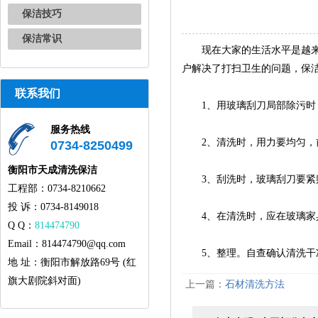
保洁技巧
保洁常识
现在大家的生活水平是越来越
户解决了打扫卫生的问题，保
联系我们
1、用玻璃刮刀局部除污时，
服务热线
2、清洗时，用力要均匀，前
0734-8250499
衡阳市天成清洗保洁
3、刮洗时，玻璃刮刀要紧贴
工程部：0734-8210662
投 诉：0734-8149018
4、在清洗时，应在玻璃家具
Q Q：
814474790
Email：814474790@qq.com
5、整理。自查确认清洗干净
地 址：衡阳市解放路69号 (红
旗大剧院斜对面)
上一篇：
石材清洗方法