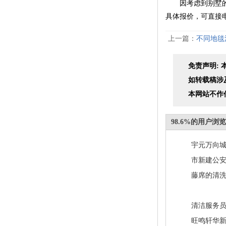
因考虑到别墅的户
具体报价，可直接
上一篇：
不同地毯
免责声明:
如转载稿涉
本网站不作
98.6%的用户
宇元万向城
市新建公安
藤席的清
清洁服务
旺鸣轩华新