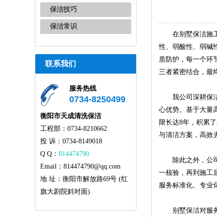
保洁技巧
保洁常识
在别墅保洁施工过
性、弱酸性、弱碱
质防护，每一个环
联系我们
三者紧密结合，最
服务热线
我公司深耕保洁服
0734-8250499
心优势。基于大量
衡阳市天成清洗保洁
限长达8年，积累
工程部：0734-8210662
与清洁方案，高效
投 诉：0734-8149018
Q Q：
814474790
除此之外，公司建
Email：814474790@qq.com
一核验，再到施工
地 址：衡阳市解放路69号 (红
服务标准化、专业
旗大剧院斜对面)
别墅保洁对服务标