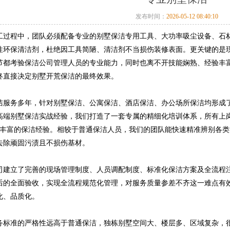
发布时间：
2026-05-12 08:40:10
程中，团队必须配备专业的别墅保洁专用工具、大功率吸尘设备、石材
性环保清洁剂，杜绝因工具简陋、清洁剂不当损伤装修表面。更关键的是
节都考验保洁公司管理人员的专业能力，同时也离不开技能娴熟、经验丰
终直接决定别墅开荒保洁的最终效果。
务多年，针对别墅保洁、公寓保洁、酒店保洁、办公场所保洁均形成了
高端别墅保洁实战经验，我们打造了一套专属的精细化培训体系，所有上
了丰富的保洁经验。相较于普通保洁人员，我们的团队能快速精准辨别各
去除顽固污渍且不损伤基材。
立了完善的现场管理制度、人员调配制度、标准化保洁方案及全流程注
后的全面验收，实现全流程规范化管理，对服务质量参差不齐这一难点有
化、品质化。
准的严格性远高于普通保洁，独栋别墅空间大、楼层多、区域复杂，很