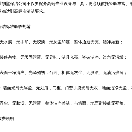
业别墅保洁公司不仅要配齐高端专业设备与工具，更必须依托经验丰富、
落都达到高标准清洁要求。
洁标准验收规范
水痕、无手印、无胶渍、无灰尘印迹，整体通透光亮、洁净如新；
修杂物、无顽固污渍、无异味，洁具光亮、瓷砖洁净、边角无污垢；
面干净清爽、光泽如初，台面、柜体无灰尘、无胶渍、无油污残留；
墙面光滑无浮尘、无划痕，门框、门套手摸光滑无灰，地面洁净无尘，
尘、无胶渍、无污渍，整体洁净整洁，与墙面、地面衔接处无死角。
费说明