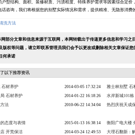
型结构、面积、装修材质、污渍程度、特殊养护需求等因素综合定价，
电话咨询，我们将根据您的别墅实际情况和需求，提供精准、无隐形消费
清洗方法
 本网部分文章和信息来源于互联网，本网转载出于传递更多信息和学习之
及版权等问题，请立即联系管理员我们会予以更改或删除相关文章保证您
任何承诺
浏览了以下推荐资讯
 石材养护
2014-03-05 17:32:24
雅士林别墅 石
局 石材养护
2014-01-22 16:18:26
水岸新城101栋
洗方法
2010-06-22 14:34:04
热烈庆祝天成
员的态度与表情
2015-01-13 16:38:14
衡阳广电大楼 
店 开荒保洁
2014-03-24 12:49:53
大理石翻新：