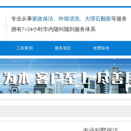
专业从事
家政保洁、外墙清洗、大理石翻新
等服务
拥有7×24小时
市内随叫随到服务体系
工程案例
服务项目
收费标准
专业别墅保洁