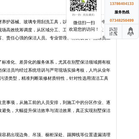
13786404133
服务热线
07348250499
养护器械、玻璃专用刮洗工具，以及适配不同材质的中
微信扫一扫
欢迎您的访问！
现场高效统筹调度，从区域分工、工序衔接到安全施工、材
富、责任心强的保洁人员。专业管理、精良设备、熟练员工
标准化、差异化的服务体系，尤其在别墅保洁领域拥有核
岗保洁员均经过系统培训与严苛现场实操考核，人均从业年
类污渍类型，精准判断装修材质特性，针对性选用清洁工具
意事项，从施工前的人员安排，到施工中的分区作业、逐
效避免，大幅提升保洁效率与清洁效果，真正实现别墅保洁
容易出现边角、吊顶、橱柜深处、踢脚线等位置遗漏清理