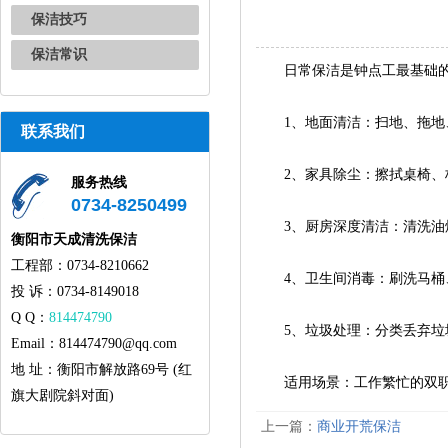
保洁技巧
保洁常识
日常保洁是钟点工最基础的
1、地面清洁：扫地、拖地、
联系我们
2、家具除尘：擦拭桌椅、柜
服务热线
0734-8250499
3、厨房深度清洁：清洗油烟
衡阳市天成清洗保洁
工程部：0734-8210662
4、卫生间消毒：刷洗马桶、
投 诉：0734-8149018
Q Q：
814474790
5、垃圾处理：分类丢弃垃圾
Email：814474790@qq.com
地 址：衡阳市解放路69号 (红
适用场景：工作繁忙的双职
旗大剧院斜对面)
上一篇：
商业开荒保洁