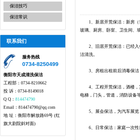
保洁技巧
保洁常识
1、新居开荒保洁：新房（普
玻璃、厨房、卧室、卫生间、
联系我们
2、旧居开荒保洁：已经入住
洁清洗。
服务热线
0734-8250499
3、房租出租前后消毒保洁，
衡阳市天成清洗保洁
工程部：0734-8210662
4、工程开荒保洁，酒楼，宾
投 诉：0734-8149018
电梯，门头，管道，消防设备
Q Q：
814474790
Email：814474790@qq.com
5、展会保洁，为汽车展览，
地 址：衡阳市解放路69号 (红
旗大剧院斜对面)
6、日常保洁：家庭一次性日