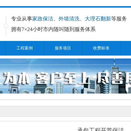
专业从事
家政保洁、外墙清洗、大理石翻新
等服务
拥有7×24小时
市内随叫随到服务体系
工程案例
服务项目
收费标准
承包工程开荒保洁