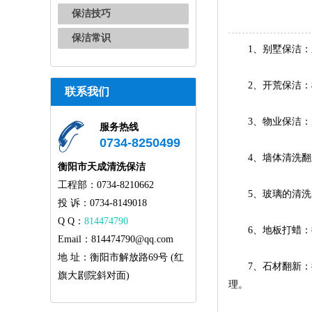
保洁技巧
保洁常识
1、别墅保洁：新
2、开荒保洁：楼
联系我们
3、物业保洁：
服务热线
0734-8250499
4、墙体清洗翻新
衡阳市天成清洗保洁
工程部：0734-8210662
5、玻璃的清洗：
投 诉：0734-8149018
Q Q：
814474790
6、地板打蜡：提
Email：814474790@qq.com
地 址：衡阳市解放路69号 (红
7、石材翻新：提
旗大剧院斜对面)
理。