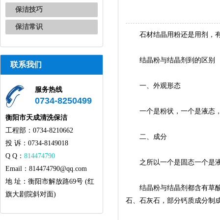
保洁技巧
保洁常识
石材结晶用粉还是用剂，有
结晶粉与结晶剂到的区别
联系我们
一、外观形态
服务热线
0734-8250499
一个是粉状，一个是液态，
衡阳市天成清洗保洁
工程部：0734-8210662
二、成分
投 诉：0734-8149018
Q Q：
814474790
之所以一个是固态一个是液
Email：814474790@qq.com
地 址：衡阳市解放路69号 (红
结晶粉与结晶剂都含有草酸、
旗大剧院斜对面)
石、石灰石，部分钙质成分制