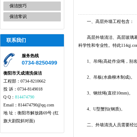
保洁技巧
保洁常识
一、高层外墙工程包含：
高层外墙清洁、高层玻璃幕清
联系我们
科学性和专业性。特此114q
服务热线
1、吊绳(高处作业绳，别名锦纶
0734-8250499
衡阳市天成清洗保洁
2、吊板(水曲柳木制成)。
工程部：0734-8210662
投 诉：0734-8149018
3、钢丝绳(直径10mm)。
Q Q：
814474790
Email：814474790@qq.com
4、U型蟹扣(钢质)。
地 址：衡阳市解放路69号 (红
旗大剧院斜对面)
二、外墙清洗人员需要经过