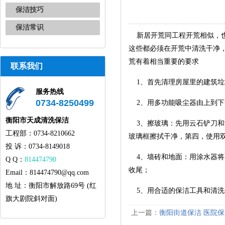
保洁技巧
保洁常识
新居开荒同工程开荒相似，也
这些都必须在开荒中清洗干净
荒有着相当重要的要求
联系我们
1、首先清理房屋里的建筑垃
服务热线
0734-8250499
2、用多功能吸尘器由上到下
衡阳市天成清洗保洁
3、擦玻璃：先用云石铲刀和
工程部：0734-8210662
玻璃框擦拭干净，第四，使用
投 诉：0734-8149018
4、墙砖和地面：用涂水器将
Q Q：
814474790
收尾；
Email：814474790@qq.com
地 址：衡阳市解放路69号 (红
5、用合适的保洁工具和清洗
旗大剧院斜对面)
上一篇：
衡阳街道保洁 医院保