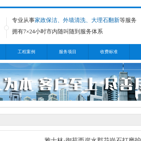
专业从事
家政保洁、外墙清洗、大理石翻新
等服务
拥有7×24小时
市内随叫随到服务体系
工程案例
服务项目
收费标准
雅士林·御苑西岸水郡花岗石打磨