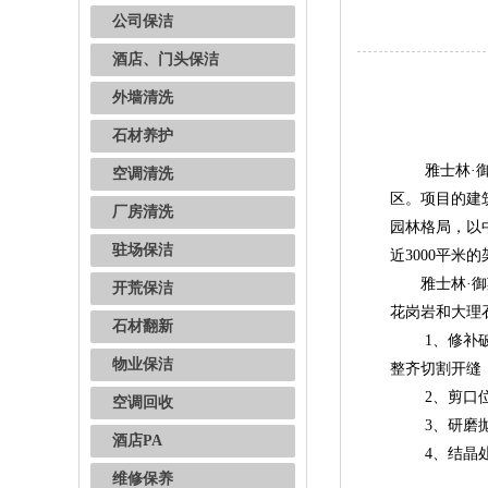
公司保洁
酒店、门头保洁
外墙清洗
石材养护
雅士林·御苑
空调清洗
区。项目的建
厂房清洗
园林格局，以
驻场保洁
近3000平
雅士林·御苑
开荒保洁
花岗岩和大理
石材翻新
1、修补破损
物业保洁
整齐切割开缝
2、剪口位打
空调回收
3、研磨抛光
酒店PA
4、结晶处理
维修保养