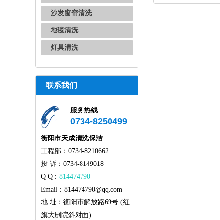
沙发窗帘清洗
地毯清洗
灯具清洗
联系我们
服务热线
0734-8250499
衡阳市天成清洗保洁
工程部：0734-8210662
投 诉：0734-8149018
Q Q：
814474790
Email：814474790@qq.com
地 址：衡阳市解放路69号 (红
旗大剧院斜对面)