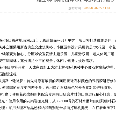
发布时间：
2018-08-09 22:11:01
项目总占地面积202亩，总建筑面积61万平方，项目将打造成集居住
筑外立面采用新古典主义建筑风格，小区园林设计采用的是“大花园，小花
中轴景观为核心，分区域设置爱情主题乐园，儿童游乐园，老人休闲广场
米的架空层园林，充分满足业主的观景，休闲，健身，娱乐需求。
项目即将开卖，天成家政赶工为雅士林·御苑售楼中心做石材翻新护理
石翻新流程
及中缝补胶：首先将原有破损的表面用接近石材颜色的云石胶进行修补
，使缝隙的宽度变的差不多，再用接近石材颜色的云石胶对其进行填补。
磨：使用花岗岩翻新机配合专用剪口研磨片对剪口位进行精心打磨，使
：使用专用的花岗岩抛光机，从50-3000号的石材水磨片由粗到细对
：采用大理石结晶粉和结晶药剂配合晶面打磨机抛光，在打磨重压下让